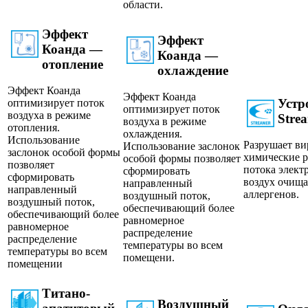
области.
Эффект
Эффект
Коанда —
Коанда —
отопление
охлаждение
Эффект Коанда
Эффект Коанда
Устр
оптимизирует поток
оптимизирует поток
воздуха в режиме
Stre
воздуха в режиме
отопления.
охлаждения.
Использование
Разрушает ви
Использование заслонок
заслонок особой формы
химические 
особой формы позволяет
позволяет
потока электр
сформировать
сформировать
воздух очища
направленный
направленный
аллергенов.
воздушный поток,
воздушный поток,
обеспечивающий более
обеспечивающий более
равномерное
равномерное
распределение
распределение
температуры во всем
температуры во всем
помещени.
помещении
Титано-
Воздушный