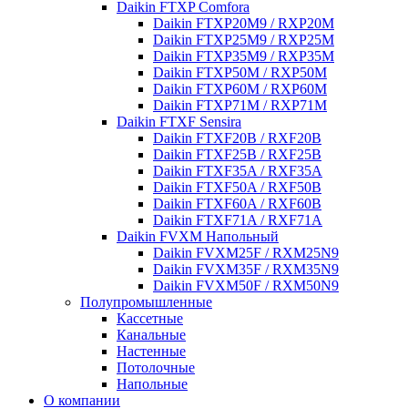
Daikin FTXP Comfora
Daikin FTXP20M9 / RXP20M
Daikin FTXP25M9 / RXP25M
Daikin FTXP35M9 / RXP35M
Daikin FTXP50M / RXP50M
Daikin FTXP60M / RXP60M
Daikin FTXP71M / RXP71M
Daikin FTXF Sensira
Daikin FTXF20B / RXF20B
Daikin FTXF25B / RXF25B
Daikin FTXF35A / RXF35A
Daikin FTXF50A / RXF50B
Daikin FTXF60A / RXF60B
Daikin FTXF71A / RXF71A
Daikin FVXM Напольный
Daikin FVXM25F / RXM25N9
Daikin FVXM35F / RXM35N9
Daikin FVXM50F / RXM50N9
Полупромышленные
Кассетные
Канальные
Настенные
Потолочные
Напольные
О компании