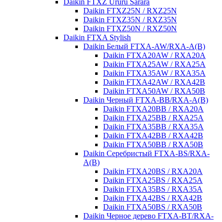
Daikin FTXZ Ururu Sarara
Daikin FTXZ25N / RXZ25N
Daikin FTXZ35N / RXZ35N
Daikin FTXZ50N / RXZ50N
Daikin FTXA Stylish
Daikin Белый FTXA-AW/RXA-A(B)
Daikin FTXA20AW / RXA20A
Daikin FTXA25AW / RXA25A
Daikin FTXA35AW / RXA35A
Daikin FTXA42AW / RXA42B
Daikin FTXA50AW / RXA50B
Daikin Черный FTXA-BB/RXA-A(B)
Daikin FTXA20BB / RXA20A
Daikin FTXA25BB / RXA25A
Daikin FTXA35BB / RXA35A
Daikin FTXA42BB / RXA42B
Daikin FTXA50BB / RXA50B
Daikin Серебристый FTXA-BS/RXA-
A(B)
Daikin FTXA20BS / RXA20A
Daikin FTXA25BS / RXA25A
Daikin FTXA35BS / RXA35A
Daikin FTXA42BS / RXA42B
Daikin FTXA50BS / RXA50B
Daikin Черное дерево FTXA-BT/RXA-