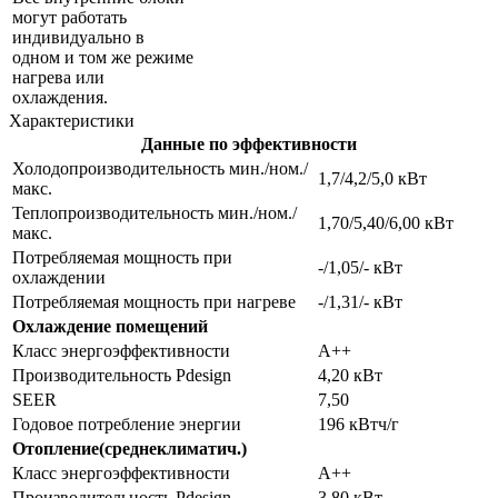
могут работать
индивидуально в
одном и том же режиме
нагрева или
охлаждения.
Характеристики
Данные по эффективности
Холодопроизводительность мин./ном./
1,7/4,2/5,0 кВт
макс.
Теплопроизводительность мин./ном./
1,70/5,40/6,00 кВт
макс.
Потребляемая мощность при
-/1,05/- кВт
охлаждении
Потребляемая мощность при нагреве
-/1,31/- кВт
Охлаждение помещений
Класс энергоэффективности
A++
Производительность Pdesign
4,20 кВт
SEER
7,50
Годовое потребление энергии
196 кВтч/г
Отопление(среднеклиматич.)
Класс энергоэффективности
A++
Производительность Pdesign
3,80 кВт