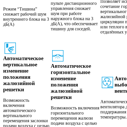
Позволяет ис
пульте дистанционного
сочетание го
управления снижает
Режим “Тишина”
вертикальног
шум при работе
снижает рабочий шум
жалюзийной 
наружного блока на 3
внутреннего блока на 3
циркуляции п
дБ(A), что обеспечивает
дБ(A)
или теплого 
тишину для соседей.
отдалённых у
Автоматическое
вертикальное
Автоматическое
изменение
горизонтальное
положения
изменение
Авто
жалюзийной
положения
выбо
решетки
жалюзийной
вент
решетки
Возможность
Автоматичес
включения
вентилятора 
Возможность включения
автоматического
поддержания
горизонтального
вертикального
температуры.
перемещения жалюзи
перемещения заслонки
подачи воздуха с целью
подачи воздуха с целью