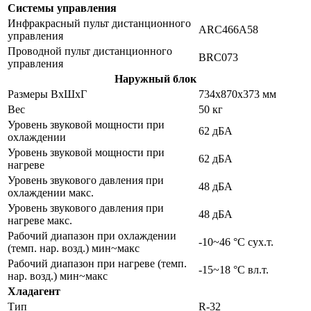
Системы управления
Инфракрасный пульт дистанционного
ARC466A58
управления
Проводной пульт дистанционного
BRC073
управления
Наружный блок
Размеры ВхШхГ
734x870x373 мм
Вес
50 кг
Уровень звуковой мощности при
62 дБA
охлаждении
Уровень звуковой мощности при
62 дБA
нагреве
Уровень звукового давления при
48 дБA
охлаждении макс.
Уровень звукового давления при
48 дБA
нагреве макс.
Рабочий диапазон при охлаждении
-10~46 °C cух.т.
(темп. нар. возд.) мин~макс
Рабочий диапазон при нагреве (темп.
-15~18 °C вл.т.
нар. возд.) мин~макс
Хладагент
Тип
R-32