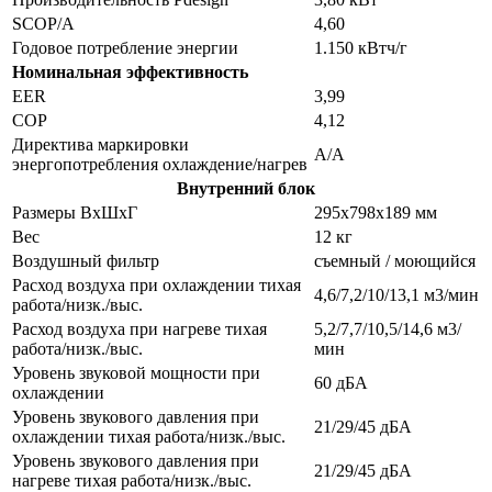
SCOP/A
4,60
Годовое потребление энергии
1.150 кВтч/г
Номинальная эффективность
EER
3,99
COP
4,12
Директива маркировки
A/A
энергопотребления охлаждение/нагрев
Внутренний блок
Размеры ВхШхГ
295x798x189 мм
Вес
12 кг
Воздушный фильтр
съемный / моющийся
Расход воздуха при охлаждении тихая
4,6/7,2/10/13,1 м3/мин
работа/низк./выс.
Расход воздуха при нагреве тихая
5,2/7,7/10,5/14,6 м3/
работа/низк./выс.
мин
Уровень звуковой мощности при
60 дБA
охлаждении
Уровень звукового давления при
21/29/45 дБA
охлаждении тихая работа/низк./выс.
Уровень звукового давления при
21/29/45 дБA
нагреве тихая работа/низк./выс.