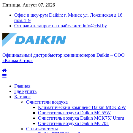
Пятница, Август 07, 2026
Офис и шоу-рум Daikin: г. Минск ул. Ложинская д.16
пом.419
Отправить запрос на прайс-лист: info@clst.by
Официальный дистрибьютор кондиционеров Daikin – ООО
«КлиматСтор»
Главная
Где купить
Каталог
Очистители воздуха
Климатический комплекс Daikin MCK55W
Очиститель воздуха Daikin MC55W
Очиститель воздуха Daikin MCK75J Ururu
Очиститель воздуха Daikin MC70L
Сплит-системы