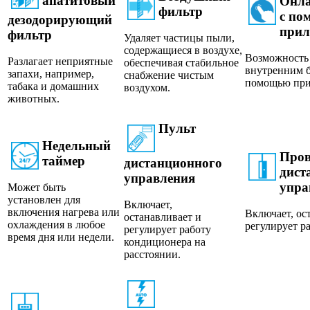
апатитовый
Онла
фильтр
с по
дезодорирующий
прил
фильтр
Удаляет частицы пыли,
содержащиеся в воздухе,
Возможность
Разлагает неприятные
обеспечивая стабильное
внутренним б
запахи, например,
снабжение чистым
помощью при
табака и домашних
воздухом.
животных.
Пульт
Недельный
Пров
таймер
дистанционного
дист
управления
упра
Может быть
установлен для
Включает,
включения нагрева или
Включает, ос
останавливает и
охлаждения в любое
регулирует р
регулирует работу
время дня или недели.
кондиционера на
расстоянии.