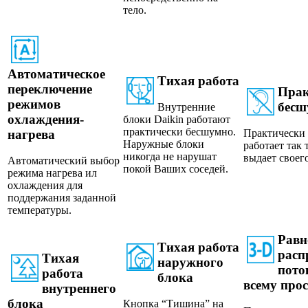
тело.
Автоматическое
Тихая работа
переключение
Прак
режимов
бес
Внутренние
охлаждения-
блоки Daikin работают
практически бесшумно.
нагрева
Практически
Наружные блоки
работает так 
никогда не нарушат
выдает своег
Автоматический выбор
покой Ваших соседей.
режима нагрева ил
охлаждения для
поддержания заданной
температуры.
Равн
Тихая работа
расп
Тихая
наружного
пото
работа
блока
всему про
внутреннего
блока
Кнопка “Тишина” на