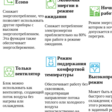
Еcono
энергии в
Ночн
режиме
Снижает
рабо
ожидания
энергопотребление, что
позволяет использовать
Режим энерго
другие приборы с
Снижает потребление
котором в но
высоким
электроэнергии
допускается 
энергопотреблением.
приблизительно на 80%
перегрев.
Эта функция также
при работе в режиме
обеспечивает
ожидания.
энергосбережение.
Режим
поддержания
Только
комфортной
вентилятор
температуры
Высокопр
режим
Блок можно
Обеспечивает работу без
использовать как
сквозняков,
Может быть 
вентилятор, создающий
предотвращая
быстрого наг
поток воздуха без
направление потока
охлаждения; 
нагрева или
теплого или холодного
этого режима
охлаждения.
воздуха
в заданный р
непосредственно на