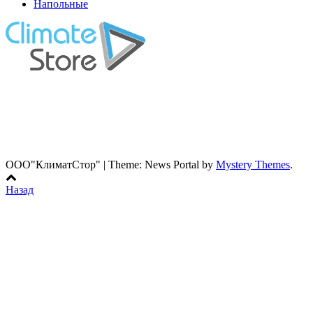
Напольные
г. Минск, ул. Ложинcкая дом 16, пом. 419
Моб: 8 (029) 142-01-01
Тел: 8 (017) 242-01-01
Факс: 8 (017) 243-01-01
E-mail: info@clst.by
ООО"КлиматСтор"
|
Theme: News Portal by
Mystery Themes
.
Назад