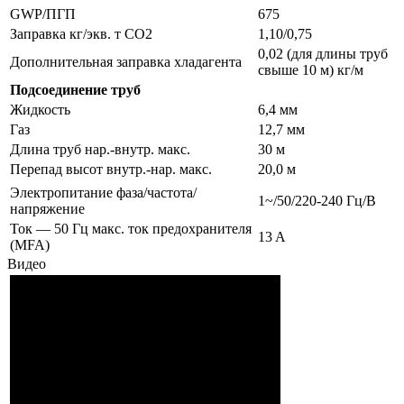
GWP/ПГП
675
Заправка кг/экв. т СО2
1,10/0,75
0,02 (для длины труб
Дополнительная заправка хладагента
свыше 10 м) кг/м
Подсоединение труб
Жидкость
6,4 мм
Газ
12,7 мм
Длина труб нар.-внутр. макс.
30 м
Перепад высот внутр.-нар. макс.
20,0 м
Электропитание фаза/частота/
1~/50/220-240 Гц/В
напряжение
Ток — 50 Гц макс. ток предохранителя
13 A
(MFA)
Видео