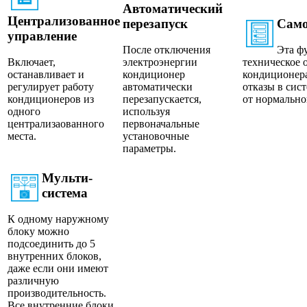
Автоматический
Централизованное
перезапуск
Само
управление
После отключения
Эта ф
Включает,
электроэнергии
техническое 
останавливает и
кондиционер
кондиционера
регулирует работу
автоматически
отказы в сис
кондиционеров из
перезапускается,
от нормально
одного
используя
централизаованного
первоначальные
места.
установочные
параметры.
Мульти-
система
К одному наружному
блоку можно
подсоединить до 5
внутренних блоков,
даже если они имеют
различную
производительность.
Все внутренние блоки