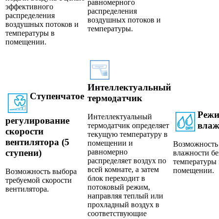
равномерного
эффективного
распределения
распределения
воздушных потоков и
воздушных потоков и
температуры.
температуры в
помещении.
Интеллектуальный
Ступенчатое
термодатчик
Режи
Интеллектуальный
регулирование
влаж
термодатчик определяет
скорости
текущую температуру в
вентилятора (5
помещении и
Возможность
ступени)
равномерно
влажности бе
распределяет воздух по
температуры 
всей комнате, а затем
помещении.
Возможность выбора
блок переходит в
требуемой скорости
потоковый режим,
вентилятора.
направляя теплый или
прохладный воздух в
соответствующие