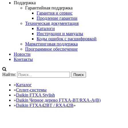
Поддержка
Гарантийная поддержка
Гарантия и сервис
Продление гарантии
Техническая документация
Каталоги
Инструкции и мануалы
Коды ошибок с расшифровкой
Маркетинговая поддержка
Программное обеспечение
Новости
Контакты
Найти:
»
Каталог
»
Сплит-системы
»
Daikin FTXA Stylish
»
Daikin Черное дерево FTXA-BT/RXA-A(B)
»
Daikin FTXA42BT / RXA42B
»