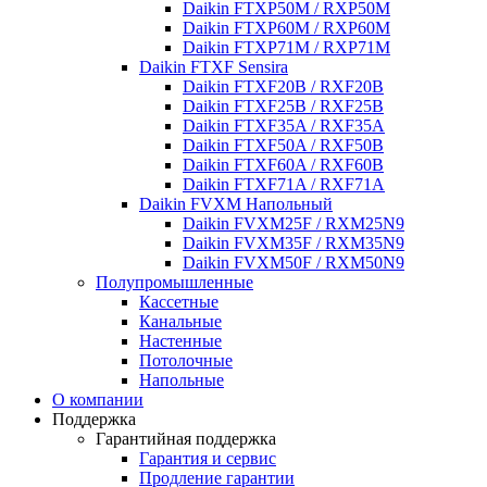
Daikin FTXP50M / RXP50M
Daikin FTXP60M / RXP60M
Daikin FTXP71M / RXP71M
Daikin FTXF Sensira
Daikin FTXF20B / RXF20B
Daikin FTXF25B / RXF25B
Daikin FTXF35A / RXF35A
Daikin FTXF50A / RXF50B
Daikin FTXF60A / RXF60B
Daikin FTXF71A / RXF71A
Daikin FVXM Напольный
Daikin FVXM25F / RXM25N9
Daikin FVXM35F / RXM35N9
Daikin FVXM50F / RXM50N9
Полупромышленные
Кассетные
Канальные
Настенные
Потолочные
Напольные
О компании
Поддержка
Гарантийная поддержка
Гарантия и сервис
Продление гарантии