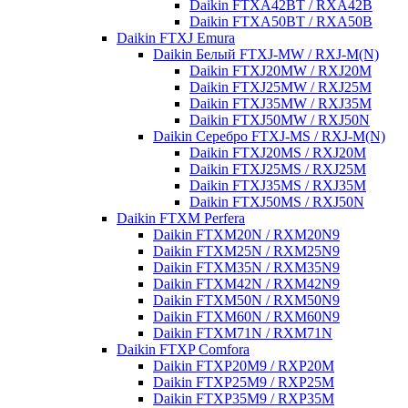
Daikin FTXA42BT / RXA42B
Daikin FTXA50BT / RXA50B
Daikin FTXJ Emura
Daikin Белый FTXJ-MW / RXJ-M(N)
Daikin FTXJ20MW / RXJ20M
Daikin FTXJ25MW / RXJ25M
Daikin FTXJ35MW / RXJ35M
Daikin FTXJ50MW / RXJ50N
Daikin Серебро FTXJ-MS / RXJ-M(N)
Daikin FTXJ20MS / RXJ20M
Daikin FTXJ25MS / RXJ25M
Daikin FTXJ35MS / RXJ35M
Daikin FTXJ50MS / RXJ50N
Daikin FTXM Perfera
Daikin FTXM20N / RXM20N9
Daikin FTXM25N / RXM25N9
Daikin FTXM35N / RXM35N9
Daikin FTXM42N / RXM42N9
Daikin FTXM50N / RXM50N9
Daikin FTXM60N / RXM60N9
Daikin FTXM71N / RXM71N
Daikin FTXP Comfora
Daikin FTXP20M9 / RXP20M
Daikin FTXP25M9 / RXP25M
Daikin FTXP35M9 / RXP35M