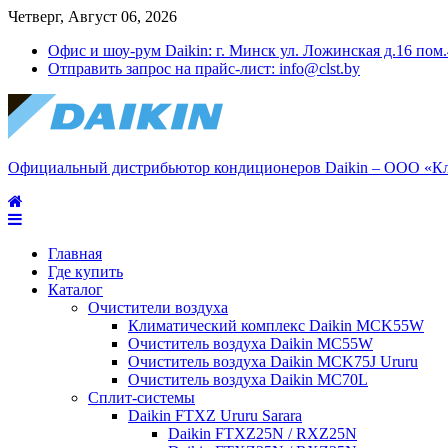
Четверг, Август 06, 2026
Офис и шоу-рум Daikin: г. Минск ул. Ложинская д.16 пом
Отправить запрос на прайс-лист: info@clst.by
Официальный дистрибьютор кондиционеров Daikin – ООО «К
Главная
Где купить
Каталог
Очистители воздуха
Климатический комплекс Daikin MCK55W
Очиститель воздуха Daikin MC55W
Очиститель воздуха Daikin MCK75J Ururu
Очиститель воздуха Daikin MC70L
Сплит-системы
Daikin FTXZ Ururu Sarara
Daikin FTXZ25N / RXZ25N