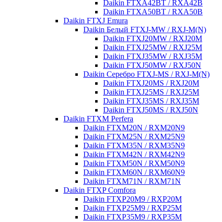
Daikin FTXA42BT / RXA42B
Daikin FTXA50BT / RXA50B
Daikin FTXJ Emura
Daikin Белый FTXJ-MW / RXJ-M(N)
Daikin FTXJ20MW / RXJ20M
Daikin FTXJ25MW / RXJ25M
Daikin FTXJ35MW / RXJ35M
Daikin FTXJ50MW / RXJ50N
Daikin Серебро FTXJ-MS / RXJ-M(N)
Daikin FTXJ20MS / RXJ20M
Daikin FTXJ25MS / RXJ25M
Daikin FTXJ35MS / RXJ35M
Daikin FTXJ50MS / RXJ50N
Daikin FTXM Perfera
Daikin FTXM20N / RXM20N9
Daikin FTXM25N / RXM25N9
Daikin FTXM35N / RXM35N9
Daikin FTXM42N / RXM42N9
Daikin FTXM50N / RXM50N9
Daikin FTXM60N / RXM60N9
Daikin FTXM71N / RXM71N
Daikin FTXP Comfora
Daikin FTXP20M9 / RXP20M
Daikin FTXP25M9 / RXP25M
Daikin FTXP35M9 / RXP35M