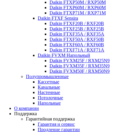
Daikin FTXP50M / RXP50M
Daikin FTXP60M / RXP60M
Daikin FTXP71M / RXP71M
Daikin FTXF Sensira
Daikin FTXF20B / RXF20B
Daikin FTXF25B / RXF25B
Daikin FTXF35A / RXF35A
Daikin FTXF50A / RXF50B
Daikin FTXF60A / RXF60B
Daikin FTXF71A / RXF71A
Daikin FVXM Напольный
Daikin FVXM25F / RXM25N9
Daikin FVXM35F / RXM35N9
Daikin FVXM50F / RXM50N9
Полупромышленные
Кассетные
Канальные
Настенные
Потолочные
Напольные
О компании
Поддержка
Гарантийная поддержка
Гарантия и сервис
Продление гарантии