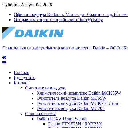
Суббота, Август 08, 2026
Офис и шоу-рум Daikin: г. Минск ул. Ложинская д.16 пом
Отправить запрос на прайс-лист: info@clst.by
Официальный дистрибьютор кондиционеров Daikin – ООО «К
Главная
Где купить
Каталог
Очистители воздуха
Климатический комплекс Daikin MCK55W
Очиститель воздуха Daikin MC55W
Очиститель воздуха Daikin MCK75J Ururu
Очиститель воздуха Daikin MC70L
Сплит-системы
Daikin FTXZ Ururu Sarara
Daikin FTXZ25N / RXZ25N