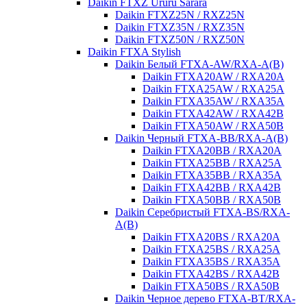
Daikin FTXZ Ururu Sarara
Daikin FTXZ25N / RXZ25N
Daikin FTXZ35N / RXZ35N
Daikin FTXZ50N / RXZ50N
Daikin FTXA Stylish
Daikin Белый FTXA-AW/RXA-A(B)
Daikin FTXA20AW / RXA20A
Daikin FTXA25AW / RXA25A
Daikin FTXA35AW / RXA35A
Daikin FTXA42AW / RXA42B
Daikin FTXA50AW / RXA50B
Daikin Черный FTXA-BB/RXA-A(B)
Daikin FTXA20BB / RXA20A
Daikin FTXA25BB / RXA25A
Daikin FTXA35BB / RXA35A
Daikin FTXA42BB / RXA42B
Daikin FTXA50BB / RXA50B
Daikin Серебристый FTXA-BS/RXA-
A(B)
Daikin FTXA20BS / RXA20A
Daikin FTXA25BS / RXA25A
Daikin FTXA35BS / RXA35A
Daikin FTXA42BS / RXA42B
Daikin FTXA50BS / RXA50B
Daikin Черное дерево FTXA-BT/RXA-