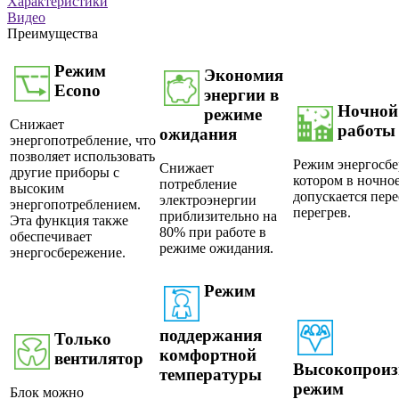
Характеристики
Видео
Преимущества
Режим
Экономия
Еcono
энергии в
Ночной
режиме
Снижает
работы
ожидания
энергопотребление, что
позволяет использовать
Режим энергосбе
Снижает
другие приборы с
котором в ночное
потребление
высоким
допускается пер
электроэнергии
энергопотреблением.
перегрев.
приблизительно на
Эта функция также
80% при работе в
обеспечивает
режиме ожидания.
энергосбережение.
Режим
поддержания
Только
комфортной
вентилятор
Высокопроиз
температуры
режим
Блок можно