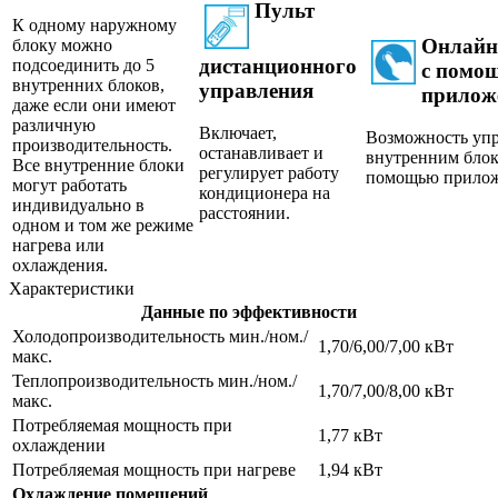
Пульт
К одному наружному
Онлайн
блоку можно
дистанционного
подсоединить до 5
с помо
внутренних блоков,
управления
приложе
даже если они имеют
различную
Включает,
Возможность уп
производительность.
останавливает и
внутренним блок
Все внутренние блоки
регулирует работу
помощью прилож
могут работать
кондиционера на
индивидуально в
расстоянии.
одном и том же режиме
нагрева или
охлаждения.
Характеристики
Данные по эффективности
Холодопроизводительность мин./ном./
1,70/6,00/7,00 кВт
макс.
Теплопроизводительность мин./ном./
1,70/7,00/8,00 кВт
макс.
Потребляемая мощность при
1,77 кВт
охлаждении
Потребляемая мощность при нагреве
1,94 кВт
Охлаждение помещений