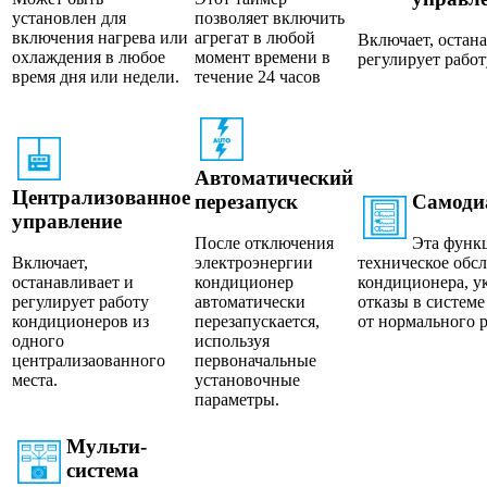
установлен для
позволяет включить
включения нагрева или
агрегат в любой
Включает, остан
охлаждения в любое
момент времени в
регулирует рабо
время дня или недели.
течение 24 часов
Автоматический
Централизованное
перезапуск
Самоди
управление
После отключения
Эта функ
Включает,
электроэнергии
техническое обс
останавливает и
кондиционер
кондиционера, у
регулирует работу
автоматически
отказы в систем
кондиционеров из
перезапускается,
от нормального 
одного
используя
централизаованного
первоначальные
места.
установочные
параметры.
Мульти-
система