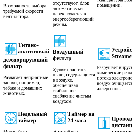
отсутствуют, блок
помещении.
Возможность выбора
автоматически
требуемой скорости
переключается в
вентилятора.
энергосберегающий
режим.
Титано-
Устройс
апатитовый
Воздушный
Streame
фильтр
дезодорирующий
фильтр
Разрушает вирус
Удаляет частицы
химические реа
пыли, содержащиеся
Разлагает неприятные
потока электроно
в воздухе,
запахи, например,
воздух очищается
обеспечивая
табака и домашних
аллергенов.
стабильное
животных.
снабжение чистым
воздухом.
Недельный
Таймер на
Провод
таймер
24 часа
дистан
управл
Может быть
Этот таймер