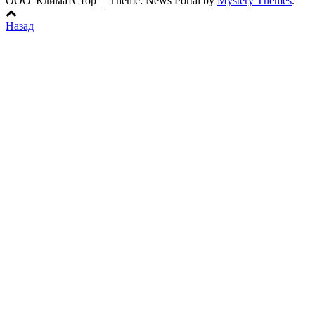
ООО"КлиматСтор"
|
Theme: News Portal by
Mystery Themes
.
Назад