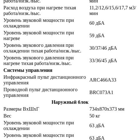
работа/низк./выс.
мин
Расход воздуха при нагреве тихая
11,2/12,6/15,6/17,7 м3/
работа/низк./выс.
мин
Уровень звуковой мощности при
60 дБA
охлаждении
Уровень звуковой мощности при
59 дБA
нагреве
Уровень звукового давления при
30/37/46 дБA
охлаждении тихая работа/низк./выс.
Уровень звукового давления при
33/36/45 дБA
нагреве тихая работа/низк./выс.
Системы управления
Инфракрасный пульт дистанционного
ARC466A33
управления
Проводной пульт дистанционного
BRC073A1
управления
Наружный блок
Размеры ВхШхГ
734x870x373 мм
Вес
50 кг
Уровень звуковой мощности при
63 дБA
охлаждении
Уровень звуковой мощности при
63 дБA