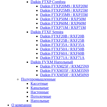
Daikin FTXP Comfora
Daikin FTXP20M9 / RXP20M
Daikin FTXP25M9 / RXP25M
Daikin FTXP35M9 / RXP35M
Daikin FTXP50M / RXP50M
Daikin FTXP60M / RXP60M
Daikin FTXP71M / RXP71M
Daikin FTXF Sensira
Daikin FTXF20B / RXF20B
Daikin FTXF25B / RXF25B
Daikin FTXF35A / RXF35A
Daikin FTXF50A / RXF50B
Daikin FTXF60A / RXF60B
Daikin FTXF71A / RXF71A
Daikin FVXM Напольный
Daikin FVXM25F / RXM25N9
Daikin FVXM35F / RXM35N9
Daikin FVXM50F / RXM50N9
Полупромышленные
Кассетные
Канальные
Настенные
Потолочные
Напольные
О компании