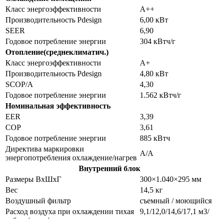
Класс энергоэффективности
A++
Производительность Pdesign
6,00 кВт
SEER
6,90
Годовое потребление энергии
304 кВтч/г
Отопление(среднеклиматич.)
Класс энергоэффективности
A+
Производительность Pdesign
4,80 кВт
SCOP/A
4,30
Годовое потребление энергии
1.562 кВтч/г
Номинальная эффективность
EER
3,39
COP
3,61
Годовое потребление энергии
885 кВтч
Директива маркировки
A/A
энергопотребления охлаждение/нагрев
Внутренний блок
Размеры ВхШхГ
300×1.040×295 мм
Вес
14,5 кг
Воздушный фильтр
съемный / моющийся
Расход воздуха при охлаждении тихая
9,1/12,0/14,6/17,1 м3/