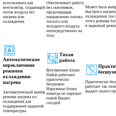
использовать как
Обеспечивает работу
Может быть выбр
вентилятор, создающий
без сквозняков,
быстрого нагрев
поток воздуха без
предотвращая
охлаждения; пос
нагрева или
направление потока
этого режима бл
охлаждения.
теплого или
в заданный режи
холодного воздуха
непосредственно на
тело.
Тихая
Автоматическое
работа
переключение
Практи
Внутренние блоки
режимов
бесшум
Daikin работают
охлаждения-
практически
нагрева
Практически бе
бесшумно.
работает так тих
Наружные блоки
выдает своего пр
Автоматический выбор
никогда не нарушат
режима нагрева ил
покой Ваших
охлаждения для
соседей.
поддержания заданной
температуры.