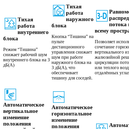
Тихая
Равном
работа
распред
наружного
Тихая
потока 
блока
работа
всему простр
внутреннего
Кнопка “Тишина” на
блока
пульте
Позволяет испол
дистанционного
сочетание гориз
Режим “Тишина”
управления снижает
вертикального и
снижает рабочий шум
шум при работе
жалюзийной реш
внутреннего блока на 3
наружного блока на
циркуляции пото
дБ(A)
3 дБ(A), что
или теплого возд
обеспечивает
отдалённых угла
тишину для соседей.
Автоматическое
Автоматическое
вертикальное
горизонтальное
изменение
изменение
положения
Автома
положения