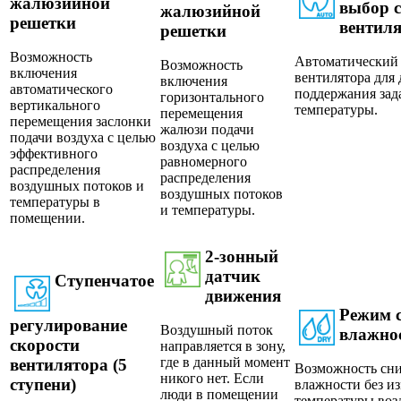
жалюзийной
выбор 
жалюзийной
решетки
вентил
решетки
Возможность
Автоматический 
Возможность
включения
вентилятора для
включения
автоматического
поддержания зад
горизонтального
вертикального
температуры.
перемещения
перемещения заслонки
жалюзи подачи
подачи воздуха с целью
воздуха с целью
эффективного
равномерного
распределения
распределения
воздушных потоков и
воздушных потоков
температуры в
и температуры.
помещении.
2-зонный
датчик
Ступенчатое
движения
Режим 
регулирование
Воздушный поток
влажно
скорости
направляется в зону,
где в данный момент
вентилятора (5
Возможность сн
никого нет. Если
ступени)
влажности без и
люди в помещении
температуры воз