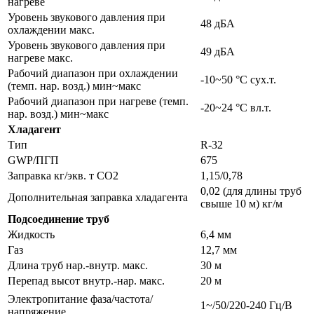
нагреве
Уровень звукового давления при
48 дБA
охлаждении макс.
Уровень звукового давления при
49 дБA
нагреве макс.
Рабочий диапазон при охлаждении
-10~50 °C cух.т.
(темп. нар. возд.) мин~макс
Рабочий диапазон при нагреве (темп.
-20~24 °C вл.т.
нар. возд.) мин~макс
Хладагент
Тип
R-32
GWP/ПГП
675
Заправка кг/экв. т СО2
1,15/0,78
0,02 (для длины труб
Дополнительная заправка хладагента
свыше 10 м) кг/м
Подсоединение труб
Жидкость
6,4 мм
Газ
12,7 мм
Длина труб нар.-внутр. макс.
30 м
Перепад высот внутр.-нар. макс.
20 м
Электропитание фаза/частота/
1~/50/220-240 Гц/В
напряжение