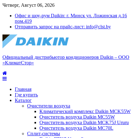
Четверг, Август 06, 2026
Офис и шоу-рум Daikin: г. Минск ул. Ложинская д.16
пом.419
Отправить запрос на прайс-лист: info@clst.by
Официальный дистрибьютор кондиционеров Daikin – ООО
«КлиматСтор»
Главная
Где купить
Каталог
Очистители воздуха
Климатический комплекс Daikin MCK55W
Очиститель воздуха Daikin MC55W
Очиститель воздуха Daikin MCK75J Ururu
Очиститель воздуха Daikin MC70L
Сплит-системы