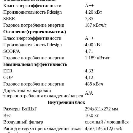
Класс энергоэффективности
A++
Производительность Pdesign
4,20 кВт
SEER
7,85
Годовое потребление энергии
187 кВтч/г
Отопление(среднеклиматич.)
Класс энергоэффективности
A++
Производительность Pdesign
4,00 кВт
SCOP/A
4,71
Годовое потребление энергии
1.189 кВтч/г
Номинальная эффективность
EER
4,33
COP
4,12
Годовое потребление энергии
485 кВтч
Директива маркировки
A/A
энергопотребления охлаждение/нагрев
Внутренний блок
Размеры ВхШхГ
294x811x272 мм
Вес
10,0 кг
Воздушный фильтр
съемный / моющийся
Расход воздуха при охлаждении тихая
4,6/7,1/9,5/12,6 м3/