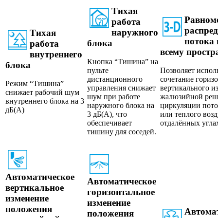
Тихая
Равном
работа
распред
наружного
Тихая
потока 
блока
работа
всему простр
внутреннего
Кнопка “Тишина” на
блока
пульте
Позволяет испол
дистанционного
сочетание гориз
Режим “Тишина”
управления снижает
вертикального и
снижает рабочий шум
шум при работе
жалюзийной реш
внутреннего блока на 3
наружного блока на
циркуляции пото
дБ(A)
3 дБ(A), что
или теплого возд
обеспечивает
отдалённых угла
тишину для соседей.
Автоматическое
Автоматическое
вертикальное
горизонтальное
изменение
изменение
положения
Автома
положения