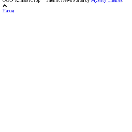
ООО"КлиматСтор"
|
Theme: News Portal by
Mystery Themes
.
Назад