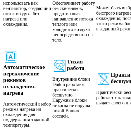
использовать как
Обеспечивает работу
Может быть выбр
вентилятор, создающий
без сквозняков,
быстрого нагрев
поток воздуха без
предотвращая
охлаждения; пос
нагрева или
направление потока
этого режима бл
охлаждения.
теплого или
в заданный режи
холодного воздуха
непосредственно на
тело.
Тихая
Автоматическое
работа
переключение
Практи
Внутренние блоки
режимов
бесшум
Daikin работают
охлаждения-
практически
нагрева
Практически бе
бесшумно.
работает так тих
Наружные блоки
выдает своего пр
Автоматический выбор
никогда не нарушат
режима нагрева ил
покой Ваших
охлаждения для
соседей.
поддержания заданной
температуры.