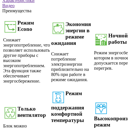
Характеристики
Видео
Преимущества
Режим
Экономия
Еcono
энергии в
Ночной
режиме
Снижает
работы
ожидания
энергопотребление, что
позволяет использовать
Режим энергосбе
Снижает
другие приборы с
котором в ночное
потребление
высоким
допускается пер
электроэнергии
энергопотреблением.
перегрев.
приблизительно на
Эта функция также
80% при работе в
обеспечивает
режиме ожидания.
энергосбережение.
Режим
поддержания
Только
комфортной
вентилятор
Высокопроиз
температуры
режим
Блок можно