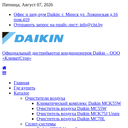
Пятница, Август 07, 2026
Офис и шоу-рум Daikin: г. Минск ул. Ложинская д.16
пом.419
Отправить запрос на прайс-лист: info@clst.by
Официальный дистрибьютор кондиционеров Daikin – ООО
«КлиматСтор»
Главная
Где купить
Каталог
Очистители воздуха
Климатический комплекс Daikin MCK55W
Очиститель воздуха Daikin MC55W
Очиститель воздуха Daikin MCK75J Ururu
Очиститель воздуха Daikin MC70L
Сплит-системы