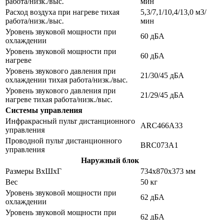
работа/низк./выс.
мин
Расход воздуха при нагреве тихая
5,3/7,1/10,4/13,0 м3/
работа/низк./выс.
мин
Уровень звуковой мощности при
60 дБA
охлаждении
Уровень звуковой мощности при
60 дБA
нагреве
Уровень звукового давления при
21/30/45 дБA
охлаждении тихая работа/низк./выс.
Уровень звукового давления при
21/29/45 дБA
нагреве тихая работа/низк./выс.
Системы управления
Инфракрасный пульт дистанционного
ARC466A33
управления
Проводной пульт дистанционного
BRC073A1
управления
Наружный блок
Размеры ВхШхГ
734x870x373 мм
Вес
50 кг
Уровень звуковой мощности при
62 дБA
охлаждении
Уровень звуковой мощности при
62 дБA