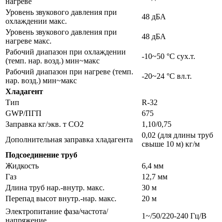
нагреве
Уровень звукового давления при
48 дБA
охлаждении макс.
Уровень звукового давления при
48 дБA
нагреве макс.
Рабочий диапазон при охлаждении
-10~50 °C cух.т.
(темп. нар. возд.) мин~макс
Рабочий диапазон при нагреве (темп.
-20~24 °C вл.т.
нар. возд.) мин~макс
Хладагент
Тип
R-32
GWP/ПГП
675
Заправка кг/экв. т СО2
1,10/0,75
0,02 (для длины труб
Дополнительная заправка хладагента
свыше 10 м) кг/м
Подсоединение труб
Жидкость
6,4 мм
Газ
12,7 мм
Длина труб нар.-внутр. макс.
30 м
Перепад высот внутр.-нар. макс.
20 м
Электропитание фаза/частота/
1~/50/220-240 Гц/В
напряжение