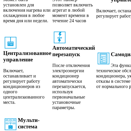
установлен для
позволяет включить
включения нагрева или
агрегат в любой
Включает, остан
охлаждения в любое
момент времени в
регулирует рабо
время дня или недели.
течение 24 часов
Автоматический
Централизованное
перезапуск
Самоди
управление
После отключения
Эта функ
Включает,
электроэнергии
техническое обс
останавливает и
кондиционер
кондиционера, у
регулирует работу
автоматически
отказы в систем
кондиционеров из
перезапускается,
от нормального 
одного
используя
централизаованного
первоначальные
места.
установочные
параметры.
Мульти-
система