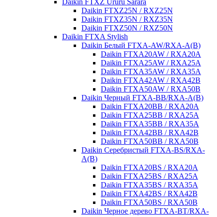
Daikin FTXZ Ururu Sarara
Daikin FTXZ25N / RXZ25N
Daikin FTXZ35N / RXZ35N
Daikin FTXZ50N / RXZ50N
Daikin FTXA Stylish
Daikin Белый FTXA-AW/RXA-A(B)
Daikin FTXA20AW / RXA20A
Daikin FTXA25AW / RXA25A
Daikin FTXA35AW / RXA35A
Daikin FTXA42AW / RXA42B
Daikin FTXA50AW / RXA50B
Daikin Черный FTXA-BB/RXA-A(B)
Daikin FTXA20BB / RXA20A
Daikin FTXA25BB / RXA25A
Daikin FTXA35BB / RXA35A
Daikin FTXA42BB / RXA42B
Daikin FTXA50BB / RXA50B
Daikin Серебристый FTXA-BS/RXA-
A(B)
Daikin FTXA20BS / RXA20A
Daikin FTXA25BS / RXA25A
Daikin FTXA35BS / RXA35A
Daikin FTXA42BS / RXA42B
Daikin FTXA50BS / RXA50B
Daikin Черное дерево FTXA-BT/RXA-