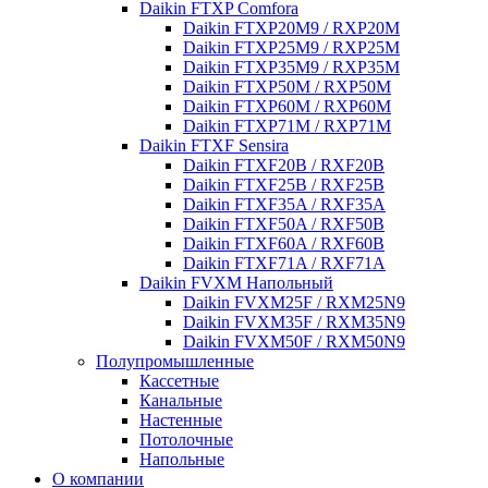
Daikin FTXP Comfora
Daikin FTXP20M9 / RXP20M
Daikin FTXP25M9 / RXP25M
Daikin FTXP35M9 / RXP35M
Daikin FTXP50M / RXP50M
Daikin FTXP60M / RXP60M
Daikin FTXP71M / RXP71M
Daikin FTXF Sensira
Daikin FTXF20B / RXF20B
Daikin FTXF25B / RXF25B
Daikin FTXF35A / RXF35A
Daikin FTXF50A / RXF50B
Daikin FTXF60A / RXF60B
Daikin FTXF71A / RXF71A
Daikin FVXM Напольный
Daikin FVXM25F / RXM25N9
Daikin FVXM35F / RXM35N9
Daikin FVXM50F / RXM50N9
Полупромышленные
Кассетные
Канальные
Настенные
Потолочные
Напольные
О компании