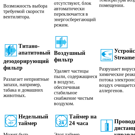
отсутствуют, блок
помещении.
Возможность выбора
автоматически
требуемой скорости
переключается в
вентилятора.
энергосберегающий
режим.
Титано-
Устройс
апатитовый
Воздушный
Streame
фильтр
дезодорирующий
фильтр
Разрушает вирус
Удаляет частицы
химические реа
пыли, содержащиеся
Разлагает неприятные
потока электроно
в воздухе,
запахи, например,
воздух очищается
обеспечивая
табака и домашних
аллергенов.
стабильное
животных.
снабжение чистым
воздухом.
Недельный
Таймер на
Провод
таймер
24 часа
дистан
управл
Может быть
Этот таймер