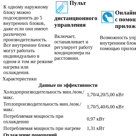
Пульт
К одному наружному
Онлайн
блоку можно
дистанционного
подсоединить до 5
с помо
внутренних блоков,
управления
приложе
даже если они имеют
различную
Включает,
Возможность уп
производительность.
останавливает и
внутренним блок
Все внутренние блоки
регулирует работу
помощью прилож
могут работать
кондиционера на
индивидуально в
расстоянии.
одном и том же режиме
нагрева или
охлаждения.
Характеристики
Данные по эффективности
Холодопроизводительность мин./ном./
1,70/4,20/5,00 кВт
макс.
Теплопроизводительность мин./ном./
1,70/5,40/6,00 кВт
макс.
Потребляемая мощность при
0,97 кВт
охлаждении
Потребляемая мощность при нагреве
1,31 кВт
Охлаждение помещений