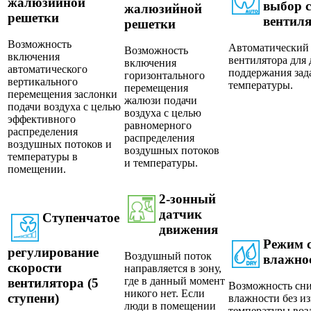
жалюзийной
выбор 
жалюзийной
решетки
вентил
решетки
Возможность
Автоматический 
Возможность
включения
вентилятора для
включения
автоматического
поддержания зад
горизонтального
вертикального
температуры.
перемещения
перемещения заслонки
жалюзи подачи
подачи воздуха с целью
воздуха с целью
эффективного
равномерного
распределения
распределения
воздушных потоков и
воздушных потоков
температуры в
и температуры.
помещении.
2-зонный
датчик
Ступенчатое
движения
Режим 
регулирование
Воздушный поток
влажно
скорости
направляется в зону,
где в данный момент
вентилятора (5
Возможность сн
никого нет. Если
ступени)
влажности без и
люди в помещении
температуры воз