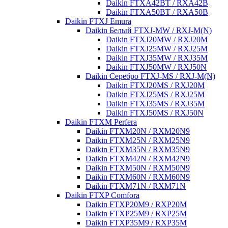
Daikin FTXA42BT / RXA42B
Daikin FTXA50BT / RXA50B
Daikin FTXJ Emura
Daikin Белый FTXJ-MW / RXJ-M(N)
Daikin FTXJ20MW / RXJ20M
Daikin FTXJ25MW / RXJ25M
Daikin FTXJ35MW / RXJ35M
Daikin FTXJ50MW / RXJ50N
Daikin Серебро FTXJ-MS / RXJ-M(N)
Daikin FTXJ20MS / RXJ20M
Daikin FTXJ25MS / RXJ25M
Daikin FTXJ35MS / RXJ35M
Daikin FTXJ50MS / RXJ50N
Daikin FTXM Perfera
Daikin FTXM20N / RXM20N9
Daikin FTXM25N / RXM25N9
Daikin FTXM35N / RXM35N9
Daikin FTXM42N / RXM42N9
Daikin FTXM50N / RXM50N9
Daikin FTXM60N / RXM60N9
Daikin FTXM71N / RXM71N
Daikin FTXP Comfora
Daikin FTXP20M9 / RXP20M
Daikin FTXP25M9 / RXP25M
Daikin FTXP35M9 / RXP35M