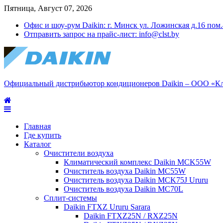
Пятница, Август 07, 2026
Офис и шоу-рум Daikin: г. Минск ул. Ложинская д.16 пом
Отправить запрос на прайс-лист: info@clst.by
Официальный дистрибьютор кондиционеров Daikin – ООО «К
Главная
Где купить
Каталог
Очистители воздуха
Климатический комплекс Daikin MCK55W
Очиститель воздуха Daikin MC55W
Очиститель воздуха Daikin MCK75J Ururu
Очиститель воздуха Daikin MC70L
Сплит-системы
Daikin FTXZ Ururu Sarara
Daikin FTXZ25N / RXZ25N