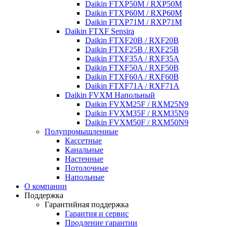
Daikin FTXP50M / RXP50M
Daikin FTXP60M / RXP60M
Daikin FTXP71M / RXP71M
Daikin FTXF Sensira
Daikin FTXF20B / RXF20B
Daikin FTXF25B / RXF25B
Daikin FTXF35A / RXF35A
Daikin FTXF50A / RXF50B
Daikin FTXF60A / RXF60B
Daikin FTXF71A / RXF71A
Daikin FVXM Напольный
Daikin FVXM25F / RXM25N9
Daikin FVXM35F / RXM35N9
Daikin FVXM50F / RXM50N9
Полупромышленные
Кассетные
Канальные
Настенные
Потолочные
Напольные
О компании
Поддержка
Гарантийная поддержка
Гарантия и сервис
Продление гарантии