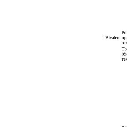
Pd
TBivalent
пр
от
Tb
(б
те