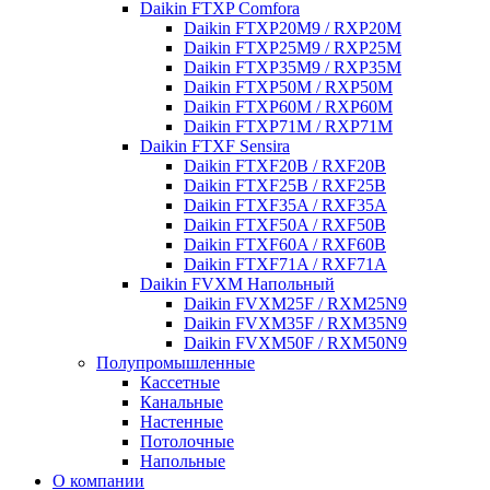
Daikin FTXP Comfora
Daikin FTXP20M9 / RXP20M
Daikin FTXP25M9 / RXP25M
Daikin FTXP35M9 / RXP35M
Daikin FTXP50M / RXP50M
Daikin FTXP60M / RXP60M
Daikin FTXP71M / RXP71M
Daikin FTXF Sensira
Daikin FTXF20B / RXF20B
Daikin FTXF25B / RXF25B
Daikin FTXF35A / RXF35A
Daikin FTXF50A / RXF50B
Daikin FTXF60A / RXF60B
Daikin FTXF71A / RXF71A
Daikin FVXM Напольный
Daikin FVXM25F / RXM25N9
Daikin FVXM35F / RXM35N9
Daikin FVXM50F / RXM50N9
Полупромышленные
Кассетные
Канальные
Настенные
Потолочные
Напольные
О компании