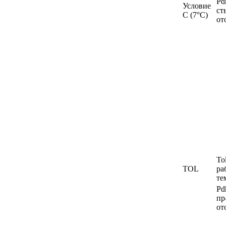
Pd
Условие
ст
С (7°C)
от
To
TOL
ра
те
Pd
пр
от