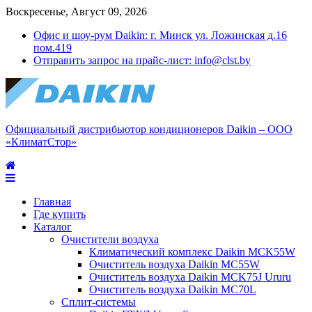
Воскресенье, Август 09, 2026
Офис и шоу-рум Daikin: г. Минск ул. Ложинская д.16
пом.419
Отправить запрос на прайс-лист: info@clst.by
Официальный дистрибьютор кондиционеров Daikin – ООО
«КлиматСтор»
Главная
Где купить
Каталог
Очистители воздуха
Климатический комплекс Daikin MCK55W
Очиститель воздуха Daikin MC55W
Очиститель воздуха Daikin MCK75J Ururu
Очиститель воздуха Daikin MC70L
Сплит-системы