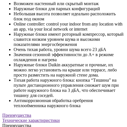
Возможен настенный или скрытый монтаж
Наружные блоки для парных конфигураций
Небольшая высота позволяет идеально расположить
блок под окном
Online controller: control your indoor from any location with
an app, via your local network or internet
Наружные блоки имеют роторный компрессор, который
славится низким уровнем шума и высокими
показателями энергосбережения
Очень тихая работа, уровни шума всего 23 дБА
Значения сезонной эффективности до A+ в режиме
охлаждения и нагрева
Наружные блоки Daikin аккуратные и прочные, их
можно легко установить на крыше или террасе, либо
просто разместить на наружной стене дома.
Тихая работа наружного блока: кнопка “Тишина” на
пульте дистанционного управления снижает шум при
работе наружного блока на 3 дБA, что обеспечивает
тишину для соседей.
Антикоррозионная обработка оребрения
теплообменника наружного блока
Преимущества
Технические характиристики
Преимущества