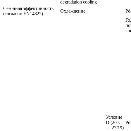
degradation cooling
Сезонная эффективность
Охлаждение
Pd
(согласно EN14825)
Го
по
эн
Условие
D (20°C
Pd
— 27/19)