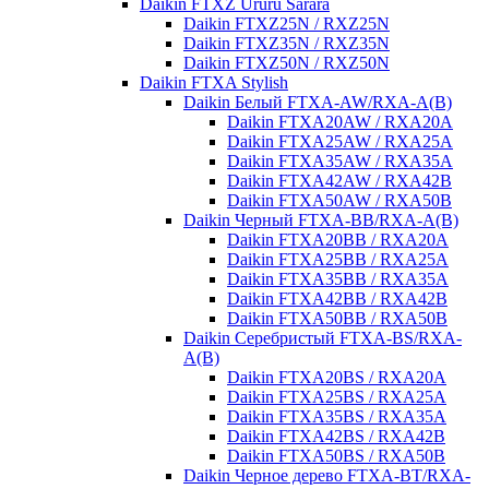
Daikin FTXZ Ururu Sarara
Daikin FTXZ25N / RXZ25N
Daikin FTXZ35N / RXZ35N
Daikin FTXZ50N / RXZ50N
Daikin FTXA Stylish
Daikin Белый FTXA-AW/RXA-A(B)
Daikin FTXA20AW / RXA20A
Daikin FTXA25AW / RXA25A
Daikin FTXA35AW / RXA35A
Daikin FTXA42AW / RXA42B
Daikin FTXA50AW / RXA50B
Daikin Черный FTXA-BB/RXA-A(B)
Daikin FTXA20BB / RXA20A
Daikin FTXA25BB / RXA25A
Daikin FTXA35BB / RXA35A
Daikin FTXA42BB / RXA42B
Daikin FTXA50BB / RXA50B
Daikin Серебристый FTXA-BS/RXA-
A(B)
Daikin FTXA20BS / RXA20A
Daikin FTXA25BS / RXA25A
Daikin FTXA35BS / RXA35A
Daikin FTXA42BS / RXA42B
Daikin FTXA50BS / RXA50B
Daikin Черное дерево FTXA-BT/RXA-