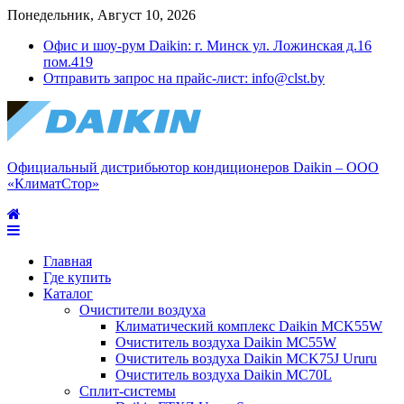
Понедельник, Август 10, 2026
Офис и шоу-рум Daikin: г. Минск ул. Ложинская д.16
пом.419
Отправить запрос на прайс-лист: info@clst.by
Официальный дистрибьютор кондиционеров Daikin – ООО
«КлиматСтор»
Главная
Где купить
Каталог
Очистители воздуха
Климатический комплекс Daikin MCK55W
Очиститель воздуха Daikin MC55W
Очиститель воздуха Daikin MCK75J Ururu
Очиститель воздуха Daikin MC70L
Сплит-системы