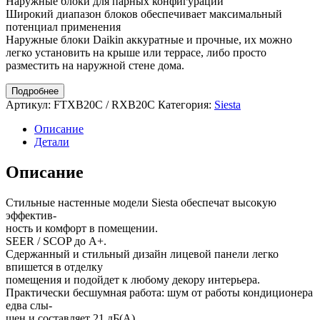
Наружные блоки для парных конфигураций
Широкий диапазон блоков обеспечивает максимальный
потенциал применения
Наружные блоки Daikin аккуратные и прочные, их можно
легко установить на крыше или террасе, либо просто
разместить на наружной стене дома.
Подробнее
Артикул:
FTXB20C / RXB20C
Категория:
Siesta
Описание
Детали
Описание
Стильные настенные модели Siesta обеспечат высокую
эффектив-
ность и комфорт в помещении.
SEER / SCOP до A+.
Сдержанный и стильный дизайн лицевой панели легко
впишется в отделку
помещения и подойдет к любому декору интерьера.
Практически бесшумная работа: шум от работы кондиционера
едва слы-
шен и составляет 21 дБ(А).