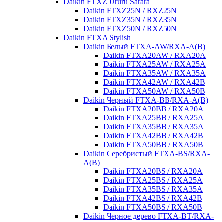
Daikin FTXZ Ururu Sarara
Daikin FTXZ25N / RXZ25N
Daikin FTXZ35N / RXZ35N
Daikin FTXZ50N / RXZ50N
Daikin FTXA Stylish
Daikin Белый FTXA-AW/RXA-A(B)
Daikin FTXA20AW / RXA20A
Daikin FTXA25AW / RXA25A
Daikin FTXA35AW / RXA35A
Daikin FTXA42AW / RXA42B
Daikin FTXA50AW / RXA50B
Daikin Черный FTXA-BB/RXA-A(B)
Daikin FTXA20BB / RXA20A
Daikin FTXA25BB / RXA25A
Daikin FTXA35BB / RXA35A
Daikin FTXA42BB / RXA42B
Daikin FTXA50BB / RXA50B
Daikin Серебристый FTXA-BS/RXA-
A(B)
Daikin FTXA20BS / RXA20A
Daikin FTXA25BS / RXA25A
Daikin FTXA35BS / RXA35A
Daikin FTXA42BS / RXA42B
Daikin FTXA50BS / RXA50B
Daikin Черное дерево FTXA-BT/RXA-