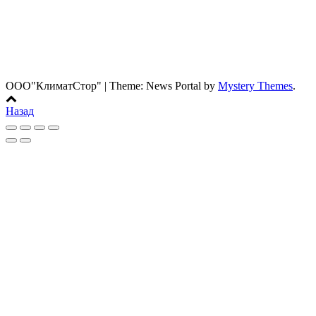
г. Минск, ул. Ложинcкая дом 16, пом. 419
Моб: 8 (029) 142-01-01
Тел: 8 (017) 242-01-01
Факс: 8 (017) 243-01-01
E-mail: info@clst.by
ООО"КлиматСтор"
|
Theme: News Portal by
Mystery Themes
.
Назад