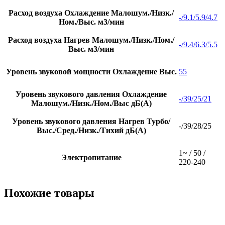
Расход воздуха Охлаждение Малошум./Низк./
-/9.1/5.9/4.7
Ном./Выс. м3/мин
Расход воздуха Нагрев Малошум./Низк./Ном./
-/9.4/6.3/5.5
Выс. м3/мин
Уровень звуковой мощности Охлаждение Выс.
55
Уровень звукового давления Охлаждение
-/39/25/21
Малошум./Низк./Ном./Выс дБ(А)
Уровень звукового давления Нагрев Турбо/
-/39/28/25
Выс./Сред./Низк./Тихий дБ(А)
1~ / 50 /
Электропитание
220-240
Похожие товары