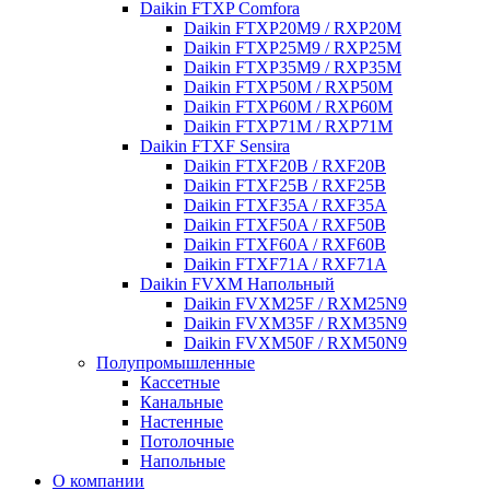
Daikin FTXP Comfora
Daikin FTXP20M9 / RXP20M
Daikin FTXP25M9 / RXP25M
Daikin FTXP35M9 / RXP35M
Daikin FTXP50M / RXP50M
Daikin FTXP60M / RXP60M
Daikin FTXP71M / RXP71M
Daikin FTXF Sensira
Daikin FTXF20B / RXF20B
Daikin FTXF25B / RXF25B
Daikin FTXF35A / RXF35A
Daikin FTXF50A / RXF50B
Daikin FTXF60A / RXF60B
Daikin FTXF71A / RXF71A
Daikin FVXM Напольный
Daikin FVXM25F / RXM25N9
Daikin FVXM35F / RXM35N9
Daikin FVXM50F / RXM50N9
Полупромышленные
Кассетные
Канальные
Настенные
Потолочные
Напольные
О компании